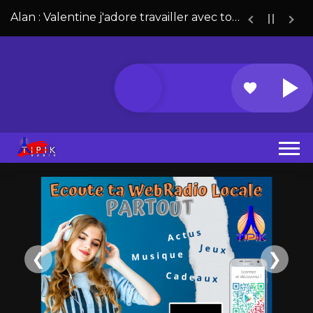
Alan : Valentine j'adore travailler avec toi !!!!
favorite
❮
❯