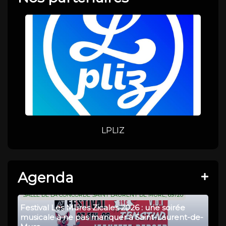
LPLIZ
Agenda
SALLE DE LA CONCORDE SAINT LAURENT DE MURE, 69720
Festival Les Mures Zicales 2026 : une soirée
musicale à ne pas manquer à Saint-Laurent-de-