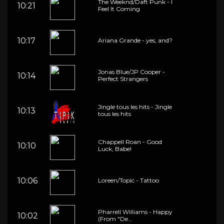
The Weeknd/Daft Punk - I
10:21
Feel It Coming
10:17
Ariana Grande - yes, and?
Jonas Blue/JP Cooper -
10:14
Perfect Strangers
Jingle tous les hits - Jingle
10:13
tous les hits
Chappell Roan - Good
10:10
Luck, Babe!
10:06
Loreen/Topic - Tattoo
Pharrell Williams - Happy
10:02
(From "De...