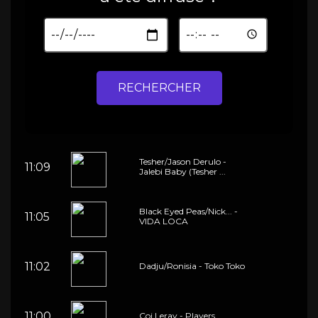
RECHERCHER
Tesher/Jason Derulo -
11:09
Jalebi Baby (Tesher ...
Black Eyed Peas/Nick... -
11:05
VIDA LOCA
11:02
Dadju/Ronisia - Toko Toko
11:00
Coi Leray - Players