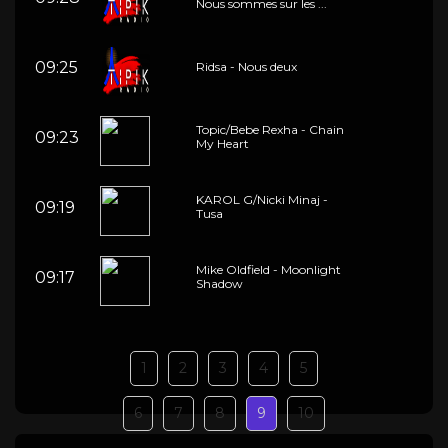
Nous sommes sur les ...
09:25
Ridsa - Nous deux
Topic/Bebe Rexha - Chain
09:23
My Heart
KAROL G/Nicki Minaj -
09:19
Tusa
Mike Oldfield - Moonlight
09:17
Shadow
1
2
3
4
5
6
7
8
9
10