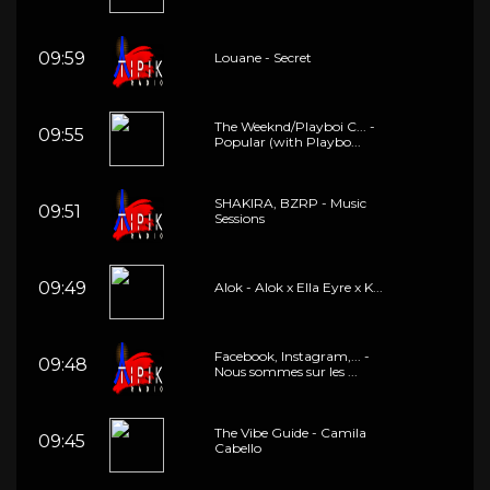
09:59
Louane - Secret
The Weeknd/Playboi C... -
09:55
Popular (with Playbo...
SHAKIRA, BZRP - Music
09:51
Sessions
09:49
Alok - Alok x Ella Eyre x K...
Facebook, Instagram,... -
09:48
Nous sommes sur les ...
The Vibe Guide - Camila
09:45
Cabello